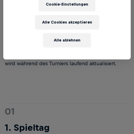
Cookie-Einstellungen
vollständigen Spielplan der UEFA-Frauen-
Europameisterschaft 2025. Und keine Sorge: Wer
Alle Cookies akzeptieren
befürchtet, dass das Format so kompliziert ist wie
bei den Männern, darf beruhigt sein – es handelt
sich um eine „klassische“ EM mit 16 Teams,
Alle ablehnen
Gruppenphase (mit je 4 Mannschaften) und
anschliessender K.-o.-Phase. Hinweis: Dieser Artikel
wird während des Turniers laufend aktualisiert.
01
1. Spieltag