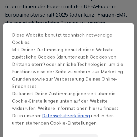
übernehmen die Frauen mit der UEFA-Frauen-
Europameisterschaft 2025 (oder kurz: Frauen-EM),
die ein stark besetztes Turnier zu werden
verspricht. Vom 2. bis 27. Juli kämpfen in der
Diese Website benutzt technisch notwendige
Schweiz die besten Teams des europäischen
Cookies.
Kontinents gegeneinander. Wird es Portugal mit
Mit Deiner Zustimmung benutzt diese Website
Francisca „Kika“ Nazareth gelingen, für eine
zusätzliche Cookies (darunter auch Cookies von
Überraschung zu sorgen? Gleich im ersten Spiel
Drittanbietern) oder ähnliche Technologien, um die
Funktionsweise der Seite zu sichern, aus Marketing-
trifft sie auf die spanische Armada, die sie gut kennt
Gründen sowie zur Verbesserung Deines Online-
– schliesslich besteht das Gerüst der amtierenden
Erlebnisses.
Weltmeisterinnen aus Barça-Spielerinnen. Und wie
Du kannst Deine Zustimmung jederzeit über die
weit kommen Lia Wälti und ihr Team trotz der
Cookie-Einstellungen unten auf der Website
Abwesenheit von Ramona Bachmann? Die Antwort
widerrufen. Weitere Informationen hierzu findest
gibt es in den kommenden Tagen.
Du in unserer
Datenschutzerklärung
und in den
unten stehenden Cookie-Einstellungen.
Um kein Spiel zu verpassen (und vielleicht sogar
live dabei zu sein), finden Sie nachfolgend den