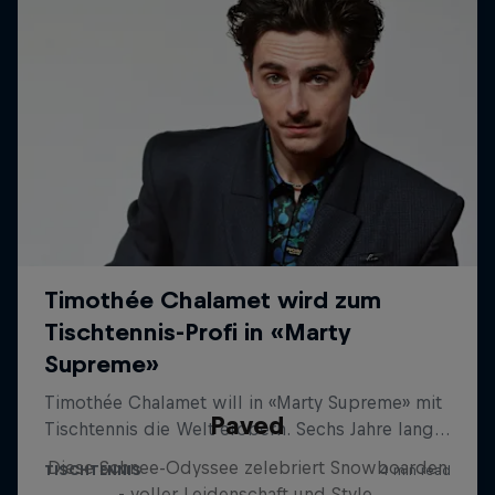
Paved
Diese Schnee-Odyssee zelebriert Snowboarden
- voller Leidenschaft und Style.