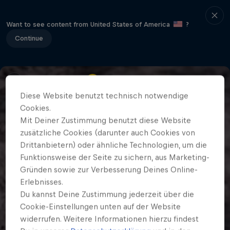
Want to see content from United States of America
?
Continue
Diese Website benutzt technisch notwendige
Cookies.
Mit Deiner Zustimmung benutzt diese Website
zusätzliche Cookies (darunter auch Cookies von
Drittanbietern) oder ähnliche Technologien, um die
Funktionsweise der Seite zu sichern, aus Marketing-
Gründen sowie zur Verbesserung Deines Online-
Erlebnisses.
Du kannst Deine Zustimmung jederzeit über die
Cookie-Einstellungen unten auf der Website
widerrufen. Weitere Informationen hierzu findest