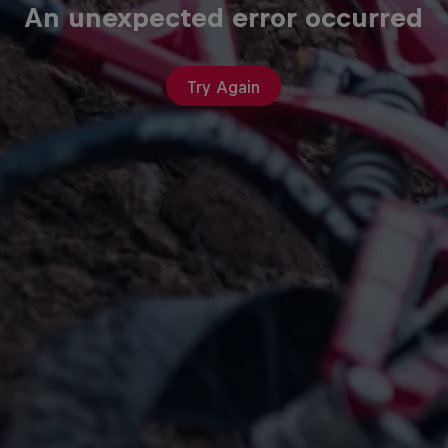
An unexpected error occurred
Try Again