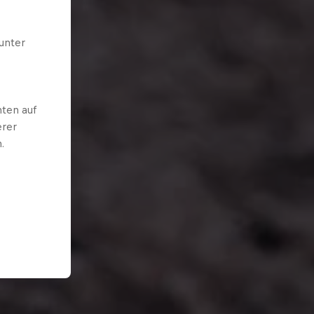
unter
ten auf
erer
.