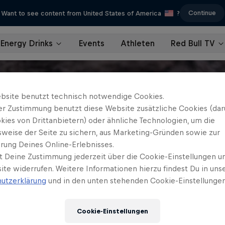
Continue
Want to see content from United States of America
?
Energy Drinks
Events
Athleten
Red Bull TV
bsite benutzt technisch notwendige Cookies.
er Zustimmung benutzt diese Website zusätzliche Cookies (dar
kies von Drittanbietern) oder ähnliche Technologien, um die
sweise der Seite zu sichern, aus Marketing-Gründen sowie zur
rung Deines Online-Erlebnisses.
t Deine Zustimmung jederzeit über die Cookie-Einstellungen un
ite widerrufen. Weitere Informationen hierzu findest Du in uns
utzerklärung
und in den unten stehenden Cookie-Einstellungen
Cookie-Einstellungen