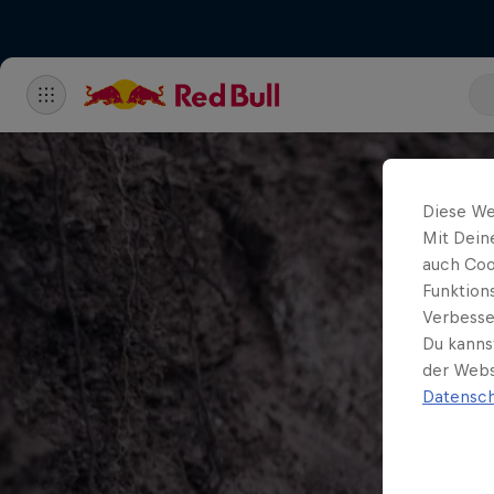
Diese We
Mit Dein
auch Coo
Funktion
Verbesse
Du kanns
der Webs
Datensch