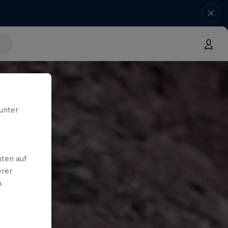
unter
ten auf
erer
.