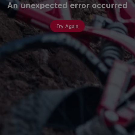
An unexpected error occurred
Try Again