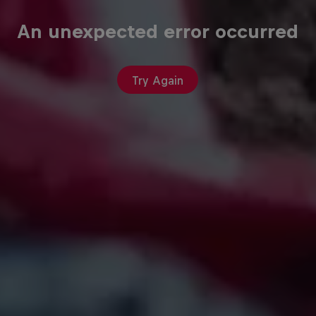
An unexpected error occurred
Try Again