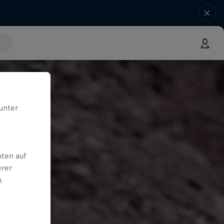
unter
ten auf
erer
.