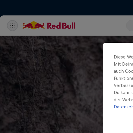
Diese We
Mit Dein
auch Coo
Funktion
Verbesse
Du kanns
der Webs
Datensch