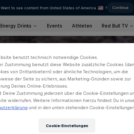
Continue
Want to see content from United States of America
?
Energy Drinks
Events
Athleten
Red Bull TV
bsite benutzt technisch notwendige Cookies.
er Zustimmung benutzt diese Website zusätzliche Cookies (dar
kies von Drittanbietern) oder ähnliche Technologien, um die
sweise der Seite zu sichern, aus Marketing-Gründen sowie zur
rung Deines Online-Erlebnisses.
t Deine Zustimmung jederzeit über die Cookie-Einstellungen un
ite widerrufen. Weitere Informationen hierzu findest Du in uns
utzerklärung
und in den unten stehenden Cookie-Einstellungen
Cookie-Einstellungen