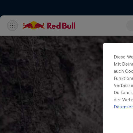
Diese We
Mit Dein
auch Coo
Funktion
Verbesse
Du kanns
der Webs
Datensch