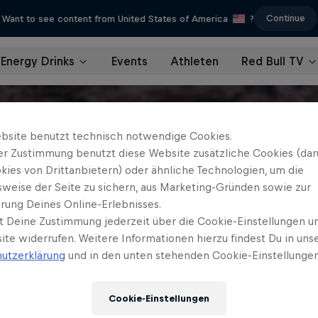
Continue
Want to see content from United States of America
?
Energy Drinks
Events
Athleten
Red Bull TV
bsite benutzt technisch notwendige Cookies.
er Zustimmung benutzt diese Website zusätzliche Cookies (dar
kies von Drittanbietern) oder ähnliche Technologien, um die
sweise der Seite zu sichern, aus Marketing-Gründen sowie zur
rung Deines Online-Erlebnisses.
t Deine Zustimmung jederzeit über die Cookie-Einstellungen un
ite widerrufen. Weitere Informationen hierzu findest Du in uns
utzerklärung
und in den unten stehenden Cookie-Einstellungen
Cookie-Einstellungen