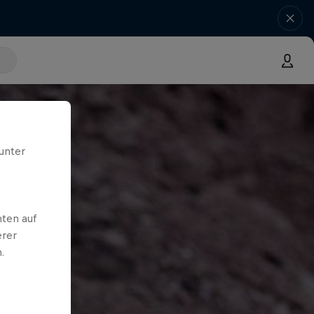
unter
ten auf
erer
.