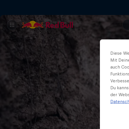
Diese We
Mit Dein
auch Coo
Funktion
Verbesse
Du kanns
der Webs
Datensch