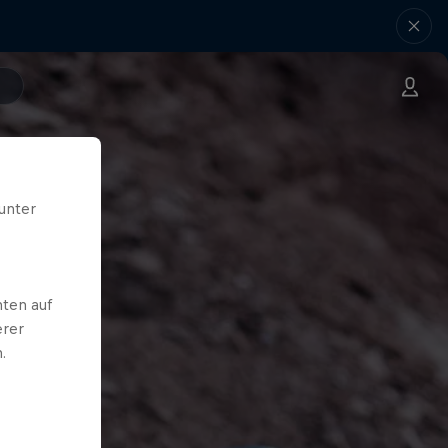
unter
ten auf
erer
.