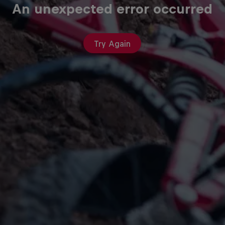
An unexpected error occurred
Try Again