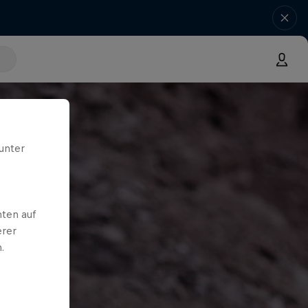
unter
ten auf
erer
.