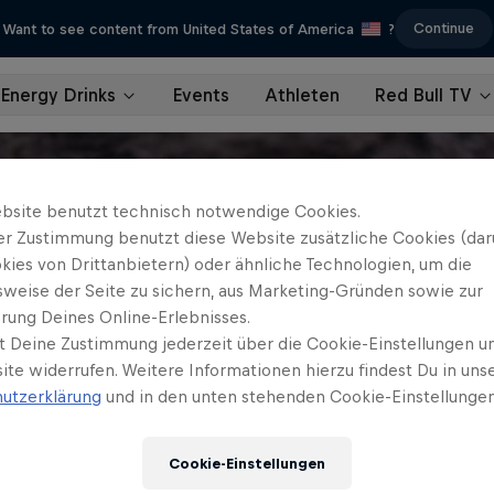
Continue
Want to see content from United States of America
?
Energy Drinks
Events
Athleten
Red Bull TV
bsite benutzt technisch notwendige Cookies.
er Zustimmung benutzt diese Website zusätzliche Cookies (dar
kies von Drittanbietern) oder ähnliche Technologien, um die
sweise der Seite zu sichern, aus Marketing-Gründen sowie zur
rung Deines Online-Erlebnisses.
t Deine Zustimmung jederzeit über die Cookie-Einstellungen un
ite widerrufen. Weitere Informationen hierzu findest Du in uns
utzerklärung
und in den unten stehenden Cookie-Einstellungen
Cookie-Einstellungen