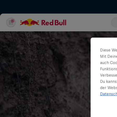
Diese We
Mit Dein
auch Coo
Funktion
Verbesse
Du kanns
der Webs
Datensch