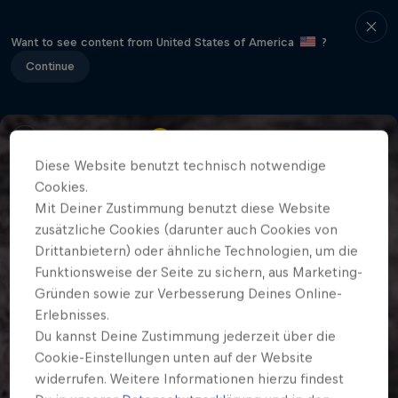
Want to see content from United States of America
?
Continue
Diese Website benutzt technisch notwendige
Cookies.
Mit Deiner Zustimmung benutzt diese Website
zusätzliche Cookies (darunter auch Cookies von
Drittanbietern) oder ähnliche Technologien, um die
Funktionsweise der Seite zu sichern, aus Marketing-
Gründen sowie zur Verbesserung Deines Online-
Erlebnisses.
Du kannst Deine Zustimmung jederzeit über die
Cookie-Einstellungen unten auf der Website
widerrufen. Weitere Informationen hierzu findest