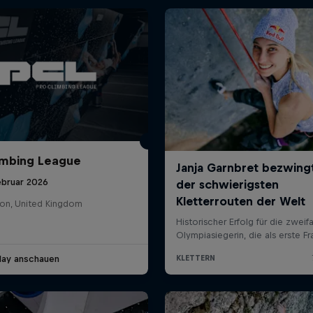
imbing League
ebruar 2026
on, United Kingdom
lay anschauen