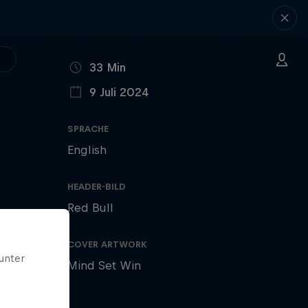
LÄNGE
33 Min
9 Juli 2024
VERÖFFENTLICHT AM
SPRACHE
English
HEADER-BILD
Red Bull
COVER ARTWORK
unter
Mind Set Win