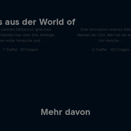
 aus der World of
Mein erstes Mal
INNOVATOR Sessi
 zweiten Mittwoch sprechen
Eine Innovation unseres Allt
chkeiten hier über ihre Anfänge:
Wandel der Zeit. Wer hat sie e
ber erste Versuche und …
Vor welche …
7 Staffel · 83 Folgen
6 Staffel · 102 Folgen
Mehr davon