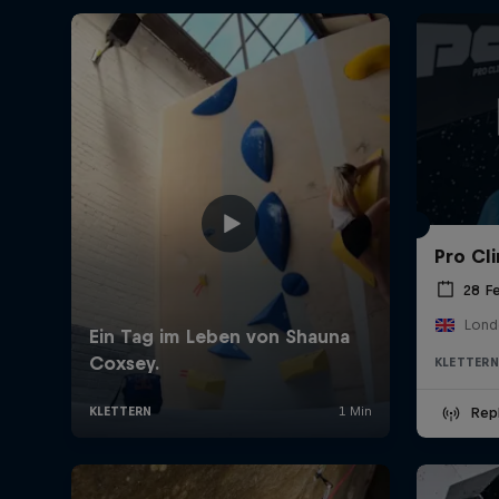
Pro Cl
28 F
Lond
KLETTERN
Rep