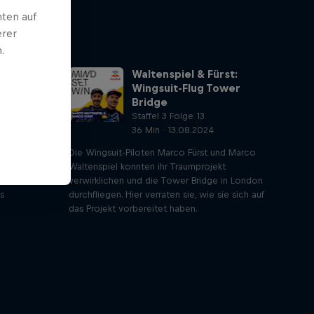
ten auf
erer
.
 über
Waltenspiel & Fürst:
rtschritt
Wingsuit-Flug Tower
Bridge
Staffel 3 Folge 13
36 Min · 13.08.2024
DiGiulian
tauchen und
Die Wingsuit-Piloten Marco Fürst und Marco
t, wie sie es
Waltenspiel konnten ihr Traumprojekt
 zu
verwirklichen und die Tower Bridge in London
s
durchfliegen. Hier verraten sie, wie sie sich auf
das Projekt vorbereitet haben.