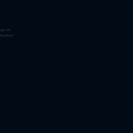
ons
ags im
rfunden?