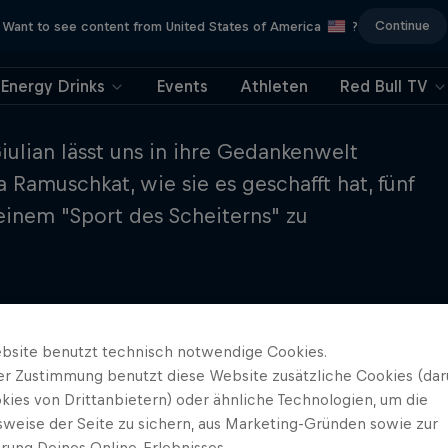
Continue
Want to see content from United States of America
?
Energy Drinks
Events
Athleten
Red Bull TV
ulian lässt uns in ihre Gedankenwelt
 Ramuschkat, wie sie es geschafft hat, fünf
einem "Sport des Scheiterns" zu
bsite benutzt technisch notwendige Cookies.
er Zustimmung benutzt diese Website zusätzliche Cookies (dar
kies von Drittanbietern) oder ähnliche Technologien, um die
sweise der Seite zu sichern, aus Marketing-Gründen sowie zur
rung Deines Online-Erlebnisses.