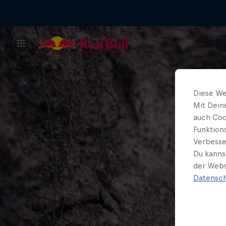
Diese We
Mit Dein
auch Coo
Funktion
Verbesse
Du kanns
der Webs
Datensch