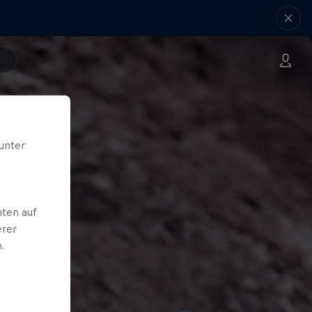
unter
ten auf
erer
.