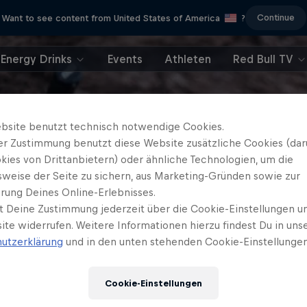
Continue
Want to see content from United States of America
?
Energy Drinks
Events
Athleten
Red Bull TV
bsite benutzt technisch notwendige Cookies.
er Zustimmung benutzt diese Website zusätzliche Cookies (dar
kies von Drittanbietern) oder ähnliche Technologien, um die
sweise der Seite zu sichern, aus Marketing-Gründen sowie zur
rung Deines Online-Erlebnisses.
t Deine Zustimmung jederzeit über die Cookie-Einstellungen un
ite widerrufen. Weitere Informationen hierzu findest Du in uns
utzerklärung
und in den unten stehenden Cookie-Einstellungen
Cookie-Einstellungen