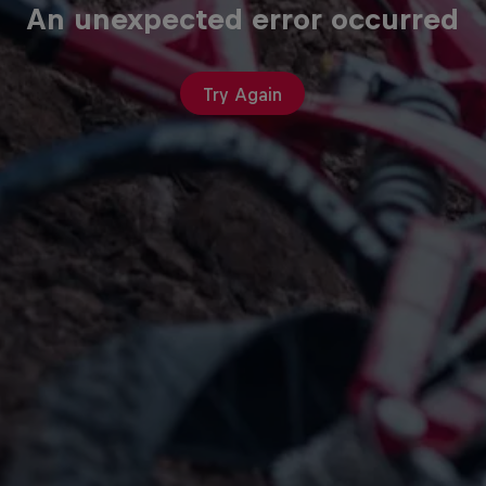
An unexpected error occurred
Try Again