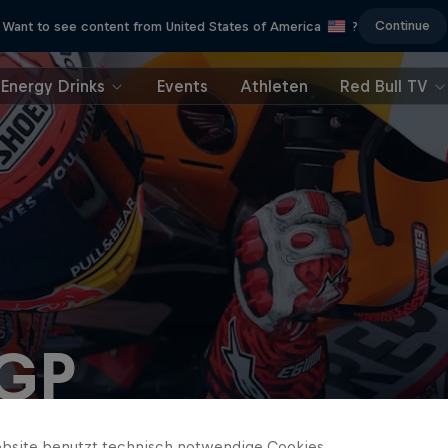
Continue
Want to see content from United States of America
?
Energy Drinks
Events
Athleten
Red Bull TV
oGP
bsite benutzt technisch notwendige Cookies.