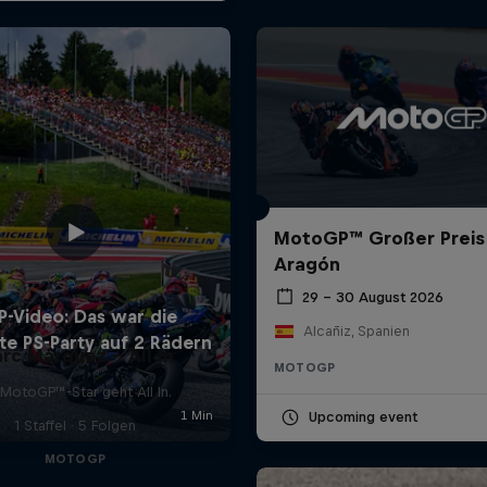
MotoGP™ Großer Preis
Aragón
29 – 30 August 2026
Alcañiz, Spanien
rc Márquez – All In
MOTOGP
 MotoGP™-Star geht All In.
Upcoming event
1 Staffel · 5 Folgen
MOTOGP