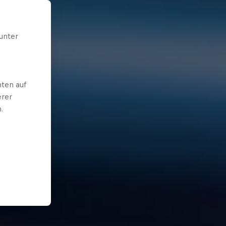
unter
ten auf
erer
.