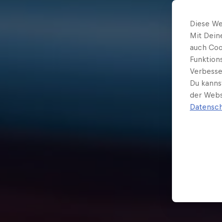
Diese We
Mit Dein
auch Coo
Funktion
Verbesse
Du kanns
der Webs
Datensch