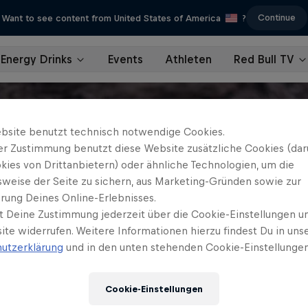
Continue
Want to see content from United States of America
?
Energy Drinks
Events
Athleten
Red Bull TV
bsite benutzt technisch notwendige Cookies.
er Zustimmung benutzt diese Website zusätzliche Cookies (dar
kies von Drittanbietern) oder ähnliche Technologien, um die
sweise der Seite zu sichern, aus Marketing-Gründen sowie zur
rung Deines Online-Erlebnisses.
t Deine Zustimmung jederzeit über die Cookie-Einstellungen un
ite widerrufen. Weitere Informationen hierzu findest Du in uns
utzerklärung
und in den unten stehenden Cookie-Einstellungen
Cookie-Einstellungen