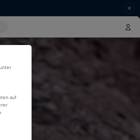
unter
ten auf
erer
.