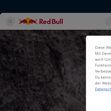
Diese We
Mit Dein
auch Coo
Funktion
Verbesse
Du kanns
der Webs
Datensch