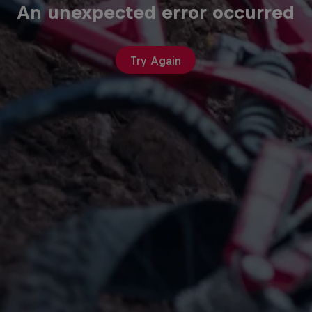
An unexpected error occurred
Try Again