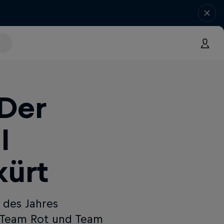
 Der
l
kürt
 des Jahres
s Team Rot und Team