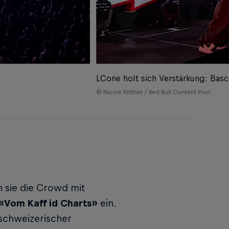
LCone holt sich Verstärkung: Basc
© Nicole Rötheli / Red Bull Content Pool
n sie die Crowd mit
«Vom Kaff id Charts»
ein.
nschweizerischer