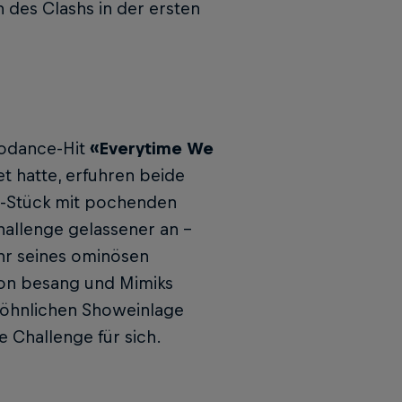
n des Clashs in der ersten
rodance-Hit
«Everytime We
t hatte, erfuhren beide
p-Stück mit pochenden
allenge gelassener an –
ehr seines ominösen
on besang und Mimiks
ewöhnlichen Showeinlage
 Challenge für sich.