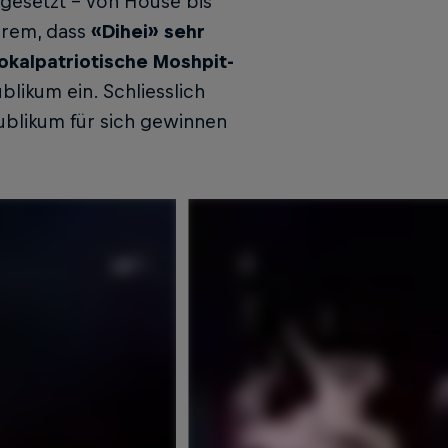
esetzt – von House bis
erem, dass
«Dihei» sehr
lokalpatriotische Moshpit-
likum ein. Schliesslich
ublikum für sich gewinnen