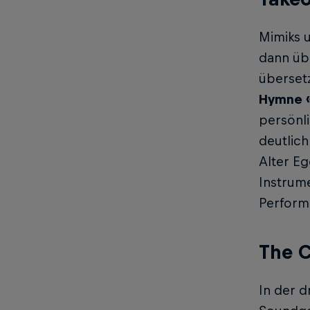
Mimiks u
dann üb
überset
Hymne «
persönli
deutlich
Alter Eg
Instrum
Performa
The C
In der d