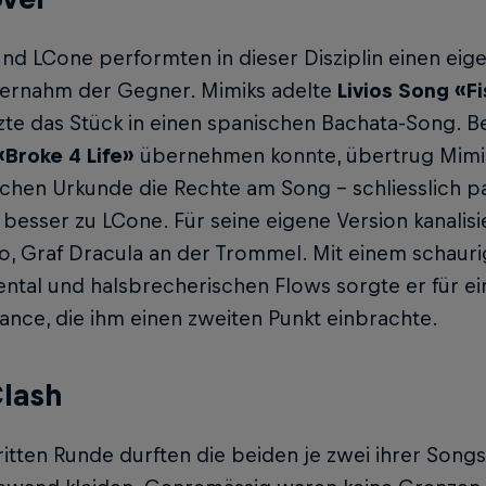
nd LCone performten in dieser Disziplin einen eigen
ernahm der Gegner. Mimiks adelte
Livios Song «F
zte das Stück in einen spanischen Bachata-Song. 
Broke 4 Life»
übernehmen konnte, übertrug Mimiks
chen Urkunde die Rechte am Song – schliesslich pas
 besser zu LCone. Für seine eigene Version kanalis
o, Graf Dracula an der Trommel. Mit einem schaur
ental und halsbrecherischen Flows sorgte er für 
nce, die ihm einen zweiten Punkt einbrachte.
lash
ritten Runde durften die beiden je zwei ihrer Songs