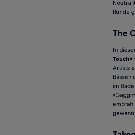
Neutrali
Runde g
The 
In dies
Touch» 
Artists
Bässen 
im Badem
«Gaggim
empfahl,
gewann e
Takeo