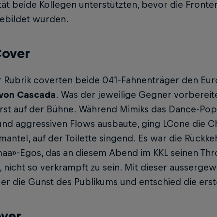
tät beide Kollegen unterstützten, bevor die Fronte
ebildet wurden.
Cover
er Rubrik coverten beide 041-Fahnenträger den Eu
von Cascada
. Was der jeweilige Gegner vorbereite
 erst auf der Bühne. Während Mimiks das Dance-Po
und aggressiven Flows ausbaute, ging LCone die Ch
antel, auf der Toilette singend. Es war die Rückk
aa»-Egos, das an diesem Abend im KKL seinen Thr
 nicht so verkrampft zu sein. Mit dieser ausserg
r die Gunst des Publikums und entschied die erste
ver