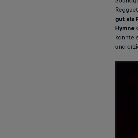
Soundge
Reggaet
gut als
Hymne 
konnte 
und erzi