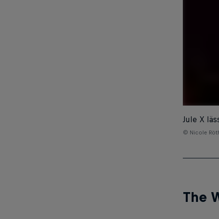
Jule X lä
© Nicole Röth
The 