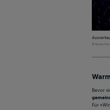
Ausverkau
© Muriel Flo
Warm
Bevor si
gemeins
Für «Win