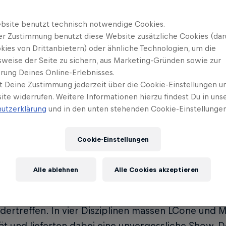
egenüber und kämpften musikalisch um R
bsite benutzt technisch notwendige Cookies.
er Zustimmung benutzt diese Website zusätzliche Cookies (dar
 Mosberger
kies von Drittanbietern) oder ähnliche Technologien, um die
Published on
15.03.2025 · 17:31 UTC
sweise der Seite zu sichern, aus Marketing-Gründen sowie zur
rung Deines Online-Erlebnisses.
t Deine Zustimmung jederzeit über die Cookie-Einstellungen un
ite widerrufen. Weitere Informationen hierzu findest Du in uns
ührte zu diesem Moment: Nach einem gemeinsamen
utzerklärung
und in den unten stehenden Cookie-Einstellungen
amen Tour und der daraus resultierenden
gemeins
nur noch ein musikalischer Clash die Spannungen 
Cookie-Einstellungen
er Rap-Grössen lösen.
Alle ablehnen
Alle Cookies akzeptieren
Cone
und
Mimiks
wieder freundschaftlich getrenn
 die beiden Luzerner Rap-OGs in einem epische
dertreffen. In vier Disziplinen massen LCone und M
tät und lieferten dabei eine unvergessliche Show