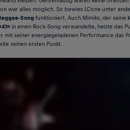
wand kleiden. Genremässig waren keine Grenzen g
on war alles möglich. So bewies LCone unter and
 Reggae-Song
funktioniert. Auch Mimiks, der seine
«41»
in einen Rock-Song verwandelte, heizte das Pub
er mit seiner energiegeladenen Performance das P
elte seinen ersten Punkt.