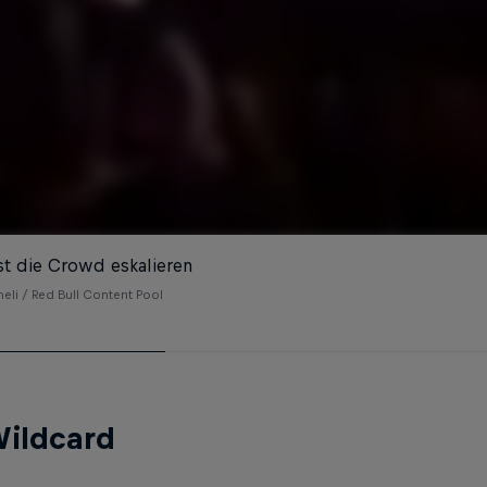
sst die Crowd eskalieren
eli / Red Bull Content Pool
Wildcard