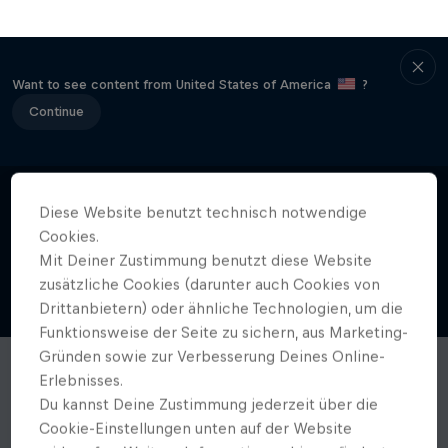
Want to see content from United States of America
?
Continue
Diese Website benutzt technisch notwendige
Cookies.
Mit Deiner Zustimmung benutzt diese Website
zusätzliche Cookies (darunter auch Cookies von
Drittanbietern) oder ähnliche Technologien, um die
Funktionsweise der Seite zu sichern, aus Marketing-
Gründen sowie zur Verbesserung Deines Online-
Erlebnisses.
Du kannst Deine Zustimmung jederzeit über die
Cookie-Einstellungen unten auf der Website
widerrufen. Weitere Informationen hierzu findest
Du in unserer
Datenschutzerklärung
und in den