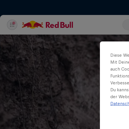
Diese We
Mit Dein
auch Coo
Funktion
Verbesse
Du kanns
der Webs
Datensch