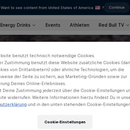
Continue
Want to see content from United States of America
?
Energy Drinks
Events
Athleten
Red Bull TV
bsite benutzt technisch notwendige Cookies.
er Zustimmung benutzt diese Website zusätzliche Cookies (dar
kies von Drittanbietern) oder ähnliche Technologien, um die
sweise der Seite zu sichern, aus Marketing-Gründen sowie zur
rung Deines Online-Erlebnisses.
t Deine Zustimmung jederzeit über die Cookie-Einstellungen un
ite widerrufen. Weitere Informationen hierzu findest Du in uns
utzerklärung
und in den unten stehenden Cookie-Einstellungen
Cookie-Einstellungen