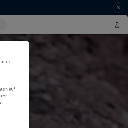
unter
ten auf
erer
.