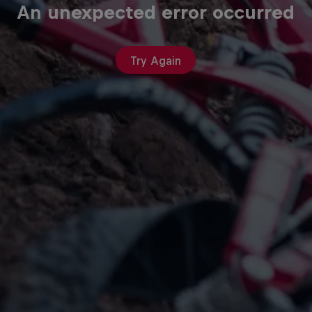
An unexpected error occurred
Try Again