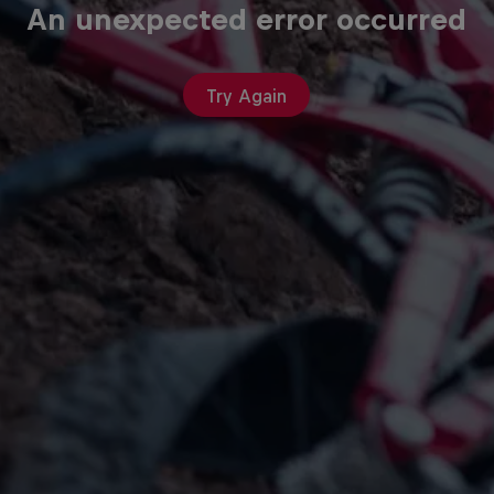
An unexpected error occurred
Try Again