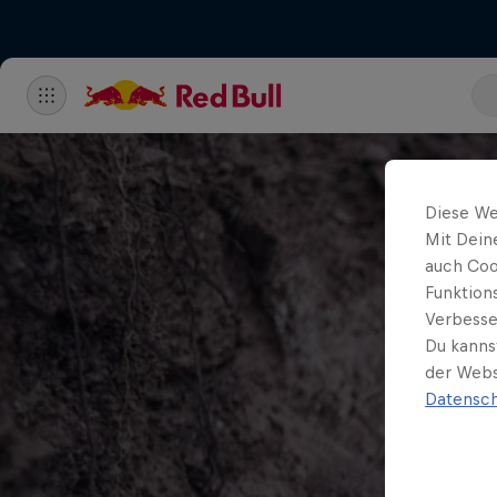
Diese We
Mit Dein
auch Coo
Funktion
Verbesse
Du kanns
der Webs
Datensch