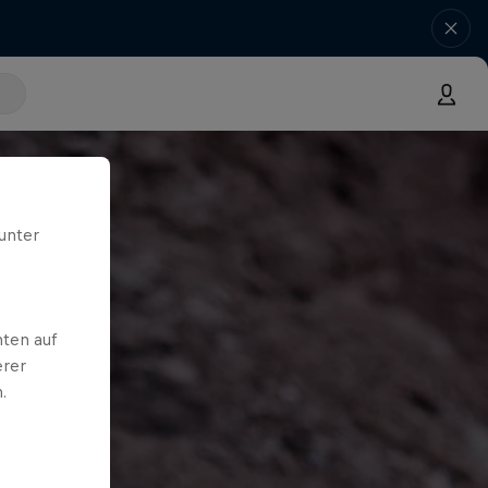
unter
ten auf
erer
.