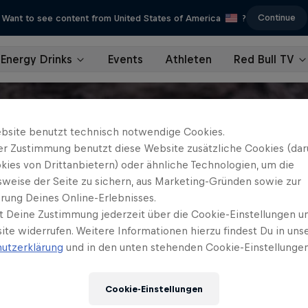
Continue
Want to see content from United States of America
?
Energy Drinks
Events
Athleten
Red Bull TV
bsite benutzt technisch notwendige Cookies.
er Zustimmung benutzt diese Website zusätzliche Cookies (dar
kies von Drittanbietern) oder ähnliche Technologien, um die
sweise der Seite zu sichern, aus Marketing-Gründen sowie zur
rung Deines Online-Erlebnisses.
t Deine Zustimmung jederzeit über die Cookie-Einstellungen un
ite widerrufen. Weitere Informationen hierzu findest Du in uns
utzerklärung
und in den unten stehenden Cookie-Einstellungen
Cookie-Einstellungen