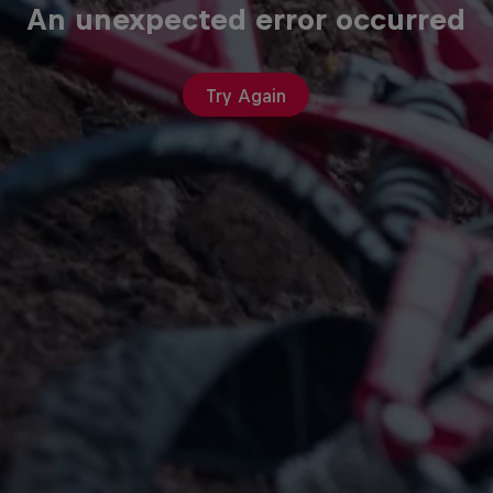
An unexpected error occurred
Try Again