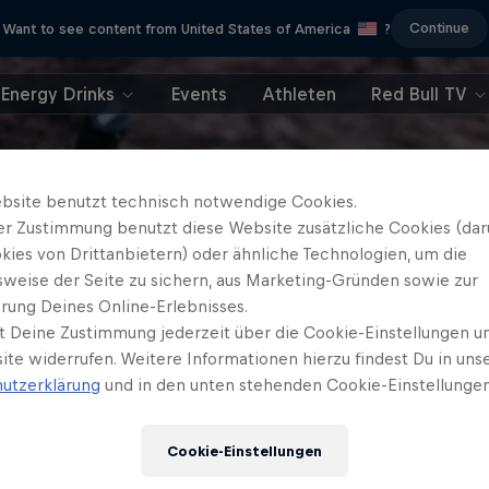
Continue
Want to see content from United States of America
?
Energy Drinks
Events
Athleten
Red Bull TV
bsite benutzt technisch notwendige Cookies.
er Zustimmung benutzt diese Website zusätzliche Cookies (dar
kies von Drittanbietern) oder ähnliche Technologien, um die
sweise der Seite zu sichern, aus Marketing-Gründen sowie zur
rung Deines Online-Erlebnisses.
t Deine Zustimmung jederzeit über die Cookie-Einstellungen un
ite widerrufen. Weitere Informationen hierzu findest Du in uns
utzerklärung
und in den unten stehenden Cookie-Einstellungen
Cookie-Einstellungen