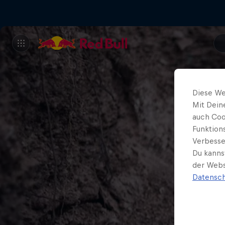
Diese We
Mit Dein
auch Coo
Funktion
Verbesse
Du kanns
der Webs
Datensch