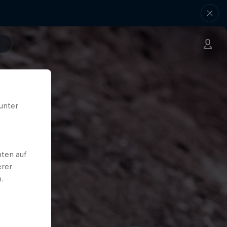
unter
ten auf
erer
.