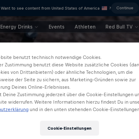
Continue
Want to see content from United States of America
?
Energy Drinks
Events
Athleten
Red Bull TV
bsite benutzt technisch notwendige Cookies.
er Zustimmung benutzt diese Website zusätzliche Cookies (dar
kies von Drittanbietern) oder ähnliche Technologien, um die
sweise der Seite zu sichern, aus Marketing-Gründen sowie zur
rung Deines Online-Erlebnisses.
t Deine Zustimmung jederzeit über die Cookie-Einstellungen un
ite widerrufen. Weitere Informationen hierzu findest Du in uns
utzerklärung
und in den unten stehenden Cookie-Einstellungen
Cookie-Einstellungen