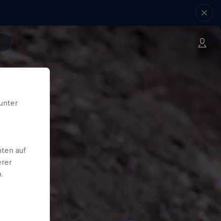
unter
ten auf
erer
.