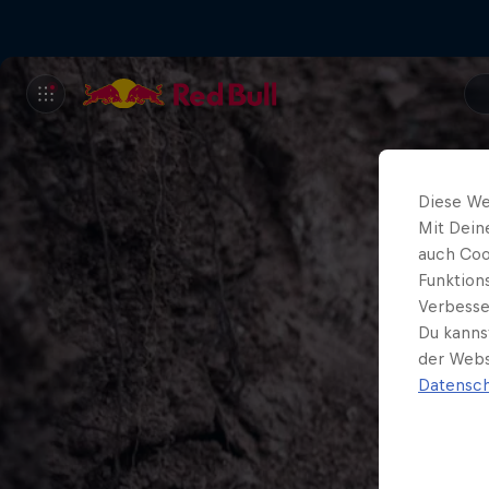
Diese We
Mit Dein
auch Coo
Funktion
Verbesse
Du kanns
der Webs
Datensch