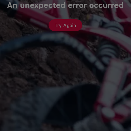
An unexpected error occurred
Try Again