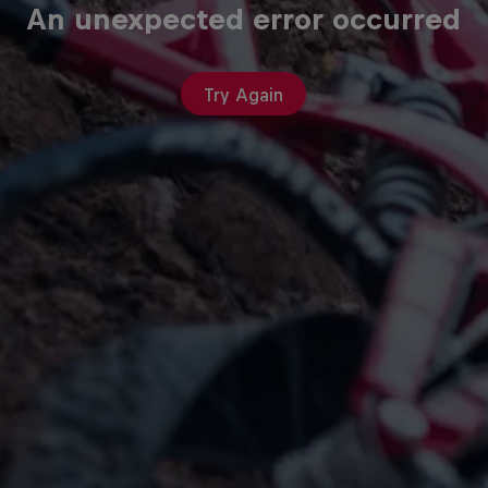
An unexpected error occurred
Try Again