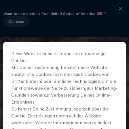
Want to see content from United States of America
?
Continue
Diese Website benutzt technisch notwendige
Cookies.
Mit Deiner Zustimmung benutzt diese Website
zusätzliche Cookies (darunter auch Cookies von
Drittanbietern) oder ähnliche Technologien, um die
Funktionsweise der Seite zu sichern, aus Marketing-
Gründen sowie zur Verbesserung Deines Online-
Erlebnisses.
Du kannst Deine Zustimmung jederzeit über die
Cookie-Einstellungen unten auf der Website
widerrufen. Weitere Informationen hierzu findest