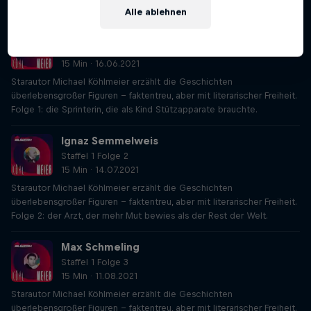
Alle ablehnen
Wilma Rudolph
Staffel 1 Folge 1
15 Min · 16.06.2021
Starautor Michael Köhlmeier erzählt die Geschichten
überlebensgroßer Figuren – faktentreu, aber mit literarischer Freiheit.
Folge 1: die Sprinterin, die als Kind Stützapparate brauchte.
Ignaz Semmelweis
Staffel 1 Folge 2
15 Min · 14.07.2021
Starautor Michael Köhlmeier erzählt die Geschichten
überlebensgroßer Figuren – faktentreu, aber mit literarischer Freiheit.
Folge 2: der Arzt, der mehr Mut bewies als der Rest der Welt.
Max Schmeling
Staffel 1 Folge 3
15 Min · 11.08.2021
Starautor Michael Köhlmeier erzählt die Geschichten
überlebensgroßer Figuren – faktentreu, aber mit literarischer Freiheit.