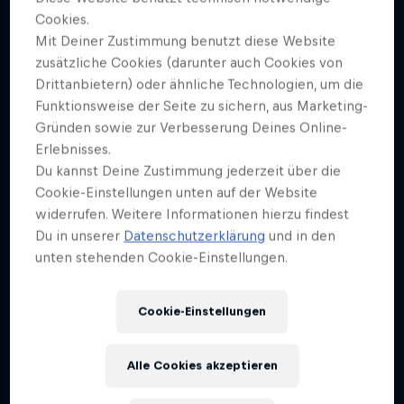
HEADER-BILD
Cookies.
Bene Rohlmann, Claudia Meitert, Getty Images
Mit Deiner Zustimmung benutzt diese Website
zusätzliche Cookies (darunter auch Cookies von
COVER ARTWORK
Drittanbietern) oder ähnliche Technologien, um die
Bene Rohlmann, Claudia Meitert, Getty Images
Funktionsweise der Seite zu sichern, aus Marketing-
Gründen sowie zur Verbesserung Deines Online-
Erlebnisses.
Der Vorarlberger Schriftsteller erzählt jeden Monat
Du kannst Deine Zustimmung jederzeit über die
eine Geschichte über moderne Helden. Im zehnten
Cookie-Einstellungen unten auf der Website
Teil der Serie porträtiert er den Trickbetrüger, der Al
widerrufen. Weitere Informationen hierzu findest
Capone überlistete und als „Mann, der den
Du in unserer
Datenschutzerklärung
und in den
Eiffelturm verkaufte“ in die Geschichte einging.
unten stehenden Cookie-Einstellungen.
Illustration: Bene Rohlmann, Claudia Meitert; Fotos:
Cookie-Einstellungen
Getty Images
Alle Cookies akzeptieren
STAFFEL 1
STAFFEL 2
STAFFEL 3