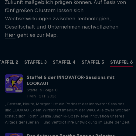
Zukunft maßgeblich prägen können. Auf Basis von
fünf großen Clustern lassen sich
Wechselwirkungen zwischen Technologien,
Gesellschaft und Unternehmen nachvollziehen.
Hier
geht es zur Map.
TAFFEL 2
STAFFEL 3
STAFFEL 4
STAFFEL 5
STAFFEL 6
Staffel 6 der INNOVATOR-Sessions mit
LOOKAUT
Staffel 6 Folge 0
1 Min · 21.11.2023
„Gestern, Heute, Morgen“ ist ein Podcast der Innovator Sessions
und LOOKAUT, dem Wirtschaftsmedium der WKÖ. Alle zwei Wochen
schaut sich Hostin Saskia Jungnikl-Gossy eine Innovation unseres
Alltags genauer an – und verfolgt ihre Entwicklung im Laufe der Zeit.
Das Auto: von Bertha Benz zu Polestar