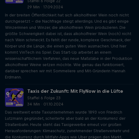
Staffel 6 Folge 22
29 Min · 17.09.2024
In der breiten Öffentlichkeit hat sich alkoholfreier Wein noch nicht
durchgesetzt - die Nachfrage steigt allerdings. Und es gibt einige
Winzerinnen und Winzer, die alkoholfreien Wein produzieren. Die
größte Schwierigkeit dabei ist, dass alkoholfreier Wein (noch) nicht
nach Wein schmeckt. Es fehlt der runde, komplexe Geschmack, der
Körper und die Länge, die einen guten Wein ausmachen. Und hier
kommt VinTech ins Spiel. Das Start-Up arbeitet an einem
wissenschaftlichem Verfahren, das neue Maßstäbe in der Produktion
alkoholfreier Weine setzen möchte. Wie genau das funktioniert,
darüber sprechen wir mit Sommeliere und Mit-Gründerin Hannah
Erdmann.
Taxis der Zukunft: Mit FlyNow in die Lüfte
Staffel 6 Folge 23
34 Min · 01.10.2024
Das weltweit erste Taxiunternehmen wurde 1893 von Friedrich
Lutzmann gegründet, scheiterte aber bald an der Konkurrenz der
Straßenbahn. Heute steht das Taxigewerbe erneut vor großen
Herausforderungen: Klimaschutz, zunehmender Straßenverkehr und
die Konkurrenz durch Mitfahr-Apps wie Uber prägen den Markt.