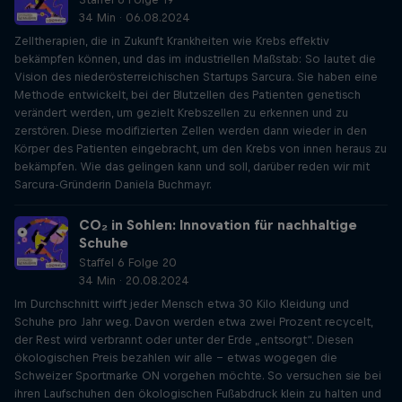
34 Min · 06.08.2024
Zelltherapien, die in Zukunft Krankheiten wie Krebs effektiv
bekämpfen können, und das im industriellen Maßstab: So lautet die
Vision des niederösterreichischen Startups Sarcura. Sie haben eine
Methode entwickelt, bei der Blutzellen des Patienten genetisch
verändert werden, um gezielt Krebszellen zu erkennen und zu
zerstören. Diese modifizierten Zellen werden dann wieder in den
Körper des Patienten eingebracht, um den Krebs von innen heraus zu
bekämpfen. Wie das gelingen kann und soll, darüber reden wir mit
Sarcura-Gründerin Daniela Buchmayr.
CO₂ in Sohlen: Innovation für nachhaltige
Schuhe
Staffel 6 Folge 20
34 Min · 20.08.2024
Im Durchschnitt wirft jeder Mensch etwa 30 Kilo Kleidung und
Schuhe pro Jahr weg. Davon werden etwa zwei Prozent recycelt,
der Rest wird verbrannt oder unter der Erde „entsorgt“. Diesen
ökologischen Preis bezahlen wir alle - etwas wogegen die
Schweizer Sportmarke ON vorgehen möchte. So versuchen sie bei
ihren Laufschuhen den ökologischen Fußabdruck klein zu halten und