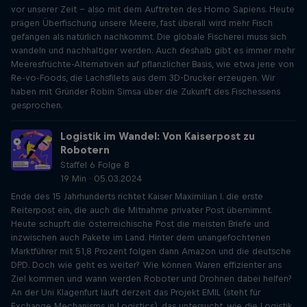
vor unserer Zeit – also mit dem Auftreten des Homo Sapiens. Heute
prägen Überfischung unsere Meere, fast überall wird mehr Fisch
gefangen als natürlich nachkommt. Die globale Fischerei muss sich
wandeln und nachhaltiger werden. Auch deshalb gibt es immer mehr
Meeresfrüchte-Alternativen auf pflanzlicher Basis, wie etwa jene von
Re-vo-Foods, die Lachsfilets aus dem 3D-Drucker erzeugen. Wir
haben mit Gründer Robin Simsa über die Zukunft des Fischessens
gesprochen.
Logistik im Wandel: Von Kaiserpost zu
Robotern
Staffel 6 Folge 8
19 Min · 05.03.2024
Ende des 15 Jahrhunderts richtet Kaiser Maximilian I. die erste
Reiterpost ein, die auch die Mitnahme privater Post übernimmt.
Heute schupft die österreichische Post die meisten Briefe und
inzwischen auch Pakete im Land. Hinter dem unangefochtenen
Marktführer mit 51,8 Prozent folgen dann Amazon und die deutsche
DPD. Doch wie geht es weiter? Wie können Waren effizienter ans
Ziel kommen und wann werden Roboter und Drohnen dabei helfen?
An der Uni Klagenfurt läuft derzeit das Projekt EMIL (steht für
Exchange Mechanisms in Logistics), das untersucht, wie die Logistik