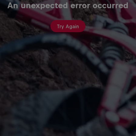
An unexpected error occurred
Try Again