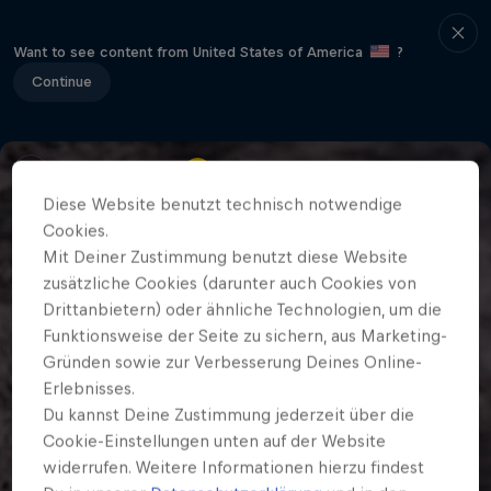
Want to see content from United States of America
?
Continue
Diese Website benutzt technisch notwendige
Cookies.
Mit Deiner Zustimmung benutzt diese Website
zusätzliche Cookies (darunter auch Cookies von
Drittanbietern) oder ähnliche Technologien, um die
Funktionsweise der Seite zu sichern, aus Marketing-
Gründen sowie zur Verbesserung Deines Online-
Erlebnisses.
Du kannst Deine Zustimmung jederzeit über die
Cookie-Einstellungen unten auf der Website
widerrufen. Weitere Informationen hierzu findest