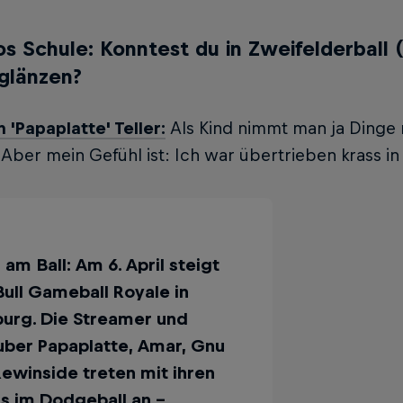
s Schule: Konntest du in Zweifelderball (
glänzen?
n 'Papaplatte' Teller:
Als Kind nimmt man ja Dinge 
. Aber mein Gefühl ist: Ich war übertrieben krass i
 am Ball: Am 6. April steigt
ull Gameball Royale in
urg. Die Streamer und
ber Papaplatte, Amar, Gnu
ewinside treten mit ihren
s im Dodgeball an –