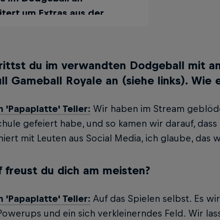
tert um Extras aus der
g-Welt: Das Feld verkleinert
sukzessive, und die Spieler
n Superkräfte aktivieren.
trittst du im verwandten Dodgeball mit 
halle Hamburg, Tickets:
ll Gameball Royale an (siehe links). Wie 
ll.com; Stream: twitch.tv/
ullzockt100
n 'Papaplatte' Teller:
Wir haben im Stream geblödel
chule gefeiert habe, und so kamen wir darauf, dass
iert mit Leuten aus Social Me­dia, ich glaube, das 
 freust du dich am meisten?
n 'Papaplatte' Teller:
Auf das Spielen selbst. Es w
ower­ups und ein sich verklei­nerndes Feld. Wir la