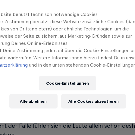
bsite benutzt technisch notwendige Cookies.
n 'Papaplatte' Teller:
Dass man seine Ängste teilt, f
er Zustimmung benutzt diese Website zusätzliche Cookies (dar
 Leuten sagen: Mir geht’s wie euch. Ich mache mir 
kies von Drittanbietern) oder ähnliche Technologien, um die
 Psychologen. Ich hof­fe, dass das Leute motiviert
sweise der Seite zu sichern, aus Marketing-Gründen sowie zur
 suchen, wenn sie sie brauchen. Jeder hat seine Sch
rung Deines Online-Erlebnisses.
t Deine Zustimmung jederzeit über die Cookie-Einstellungen un
ch keiner übertrieben ernst nimmt und alle Jokes 
ite widerrufen. Weitere Informationen hierzu findest Du in uns
utzerklärung
und in den unten stehenden Cookie-Einstellungen
 wir alle offener sein?
Cookie-Einstellungen
n 'Papaplatte' Teller:
Ich merke oft, dass Leute ei
auen, es anzusprechen. Sie fressen es in sich hinei
Alle ablehnen
Alle Cookies akzeptieren
ir gern etwas erzählen würde, sich aber nicht trau
r erzählt. Natürlich nur, wenn ich merke, die Person 
nt der Fälle fühlen sich die Leute allein schon desh
haben.