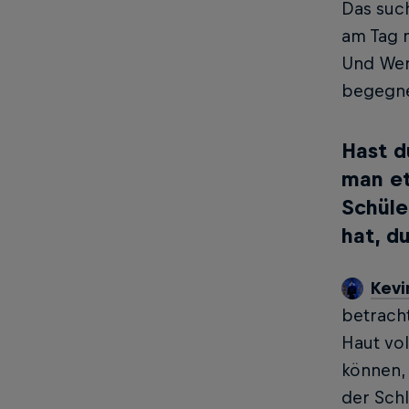
Das such
am Tag 
Und Wert
begegne
Hast d
man et
Schüle
hat, du
Kevi
betracht
Haut vol
können,
der Schl