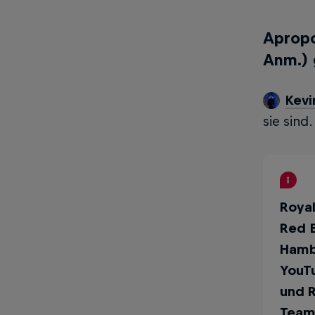
Apropo
Anm.) 
Kevi
sie sind
Royal
Red B
Hamb
YouTu
und R
Team