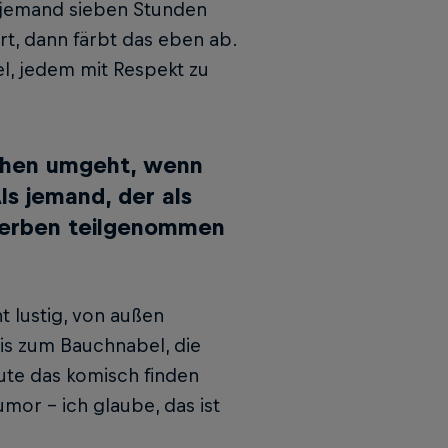
nn jemand sieben Stunden
, dann färbt das eben ab.
el, jedem mit Respekt zu
chen umgeht, wenn
ls jemand, der als
werben teilgenommen
t lustig, von au­ßen
bis zum Bauchnabel, die
ute das komisch finden
or – ich glaube, das ist