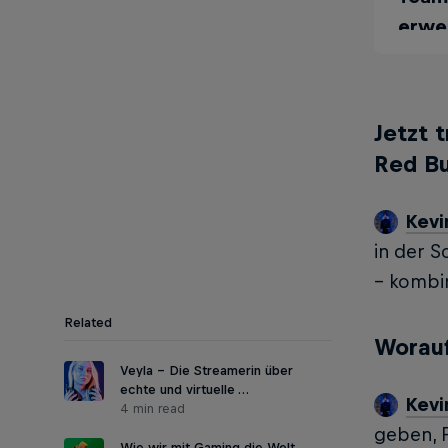
erwei
Gamin
sich 
könne
Jetzt 
Sport
Red Bu
redbu
redb
Kevi
in der S
– kombin
Related
Worauf
Veyla – Die Streamerin über
echte und virtuelle …
Kevi
4 min read
geben, P
Wie wir mit Gaming die Welt