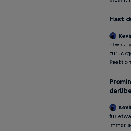
Hast d
Kevi
etwas gu
zurückge
Reaktion
Promin
darübe
Kevi
für etwa
immer sc