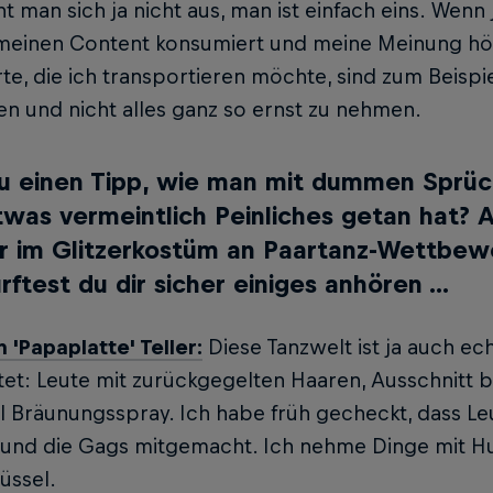
t man sich ja nicht aus, man ist ein­fach eins. We
meinen Content konsumiert und meine Meinung hört
e, die ich transportieren möchte, sind zum Beispi
n und nicht alles ganz so ernst zu nehmen.
u einen Tipp, wie man mit dummen Sprü
was vermeintlich Peinliches getan hat? A
r im Glitzerkostüm an Paartanz-Wettbe
rftest du dir sicher einiges anhören ...
n 'Papaplatte' Teller:
Diese Tanzwelt ist ja auch ech
et: Leute mit zurückgegelten Haa­ren, Ausschnitt 
l Bräunungsspray. Ich habe früh gecheckt, dass Le
 und die Gags mitgemacht. Ich nehme Dinge mit Hum
üssel.