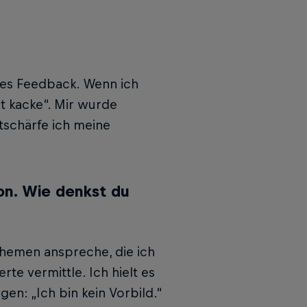
tes Feedback. Wenn ich
st kacke“. Mir wurde
ntschärfe ich meine
on. Wie denkst du
hemen anspre­che, die ich
rte vermittle. Ich hielt es
en: „Ich bin kein Vorbild.“