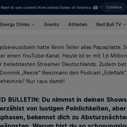
Continue
Want to see content from United States of America
?
Energy Drinks
Events
Athleten
Red Bull TV
bewusstsein hatte Kevin Teller alias Papaplatte, 26
 er einen YouTube­-Kanal. Heute ist er mit 1,6 Mil­li
r belieb­testen Streamer Deutschlands. Zudem bet
ominik „Reeze“ Reez­mann den Podcast „Edeltalk“. 
eheimnis? Nur raus damit!
D BULLETIN: Du nimmst in deinen Shows 
erzählst von lustigen Peinlichkeiten, abe
phasen, bekennst dich zu Absturznächte
reängsten. Warum bist du so schonungslo