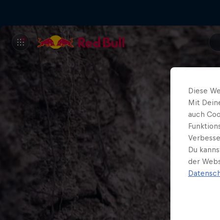
Diese We
Mit Dein
auch Coo
Funktion
Verbesse
Du kanns
der Webs
Datensch