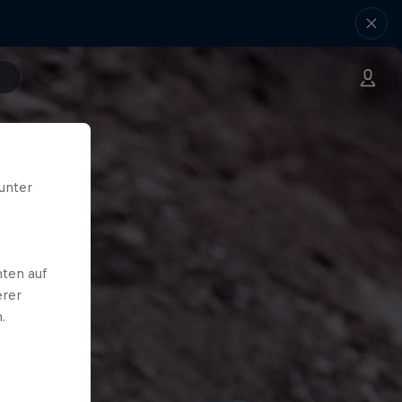
unter
ten auf
erer
.