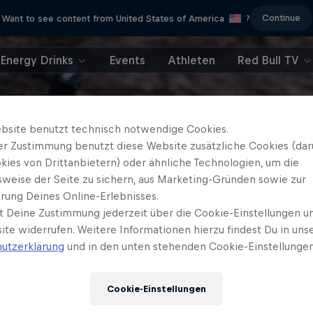
Continue
Want to see content from United States of America
?
Energy Drinks
Events
Athleten
Red Bull TV
bsite benutzt technisch notwendige Cookies.
er Zustimmung benutzt diese Website zusätzliche Cookies (dar
kies von Drittanbietern) oder ähnliche Technologien, um die
sweise der Seite zu sichern, aus Marketing-Gründen sowie zur
rung Deines Online-Erlebnisses.
t Deine Zustimmung jederzeit über die Cookie-Einstellungen un
ite widerrufen. Weitere Informationen hierzu findest Du in uns
utzerklärung
und in den unten stehenden Cookie-Einstellungen
Cookie-Einstellungen