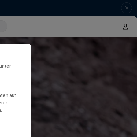
unter
ten auf
erer
.