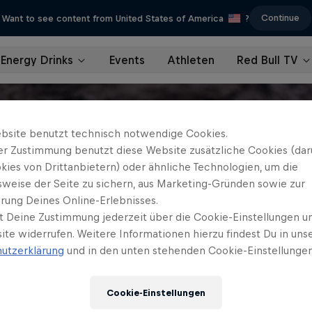
Continue
Want to see content from United States of America
?
Energy Drinks
Events
Athleten
Red Bull TV
bsite benutzt technisch notwendige Cookies.
er Zustimmung benutzt diese Website zusätzliche Cookies (dar
kies von Drittanbietern) oder ähnliche Technologien, um die
sweise der Seite zu sichern, aus Marketing-Gründen sowie zur
rung Deines Online-Erlebnisses.
t Deine Zustimmung jederzeit über die Cookie-Einstellungen un
ite widerrufen. Weitere Informationen hierzu findest Du in uns
utzerklärung
und in den unten stehenden Cookie-Einstellungen
Cookie-Einstellungen