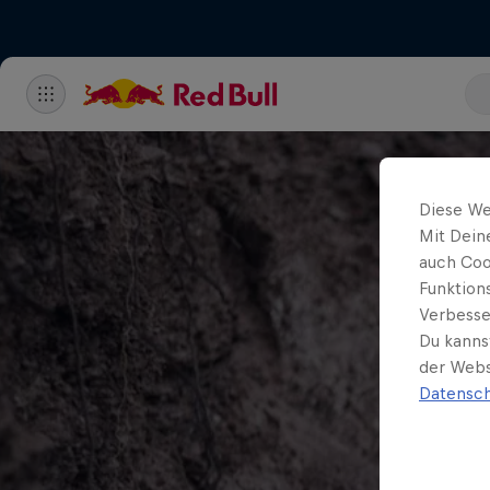
Diese We
Mit Dein
auch Coo
Funktion
Verbesse
Du kanns
der Webs
Datensch