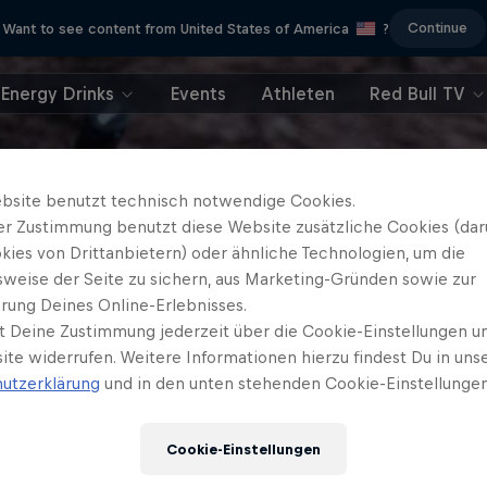
Continue
Want to see content from United States of America
?
Energy Drinks
Events
Athleten
Red Bull TV
bsite benutzt technisch notwendige Cookies.
er Zustimmung benutzt diese Website zusätzliche Cookies (dar
kies von Drittanbietern) oder ähnliche Technologien, um die
sweise der Seite zu sichern, aus Marketing-Gründen sowie zur
rung Deines Online-Erlebnisses.
t Deine Zustimmung jederzeit über die Cookie-Einstellungen un
ite widerrufen. Weitere Informationen hierzu findest Du in uns
utzerklärung
und in den unten stehenden Cookie-Einstellungen
Cookie-Einstellungen