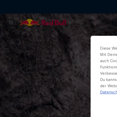
Diese We
Mit Dein
auch Coo
Funktion
Verbesse
Du kanns
der Webs
Datensch