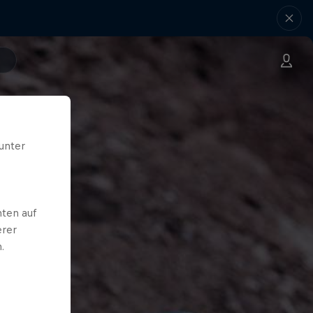
unter
ten auf
erer
.