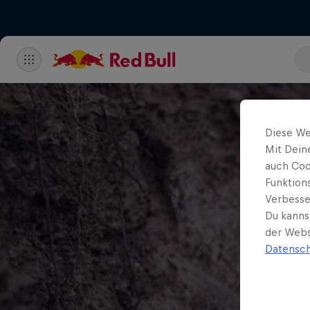
Diese We
Mit Dein
auch Coo
Funktion
Verbesse
Du kanns
der Webs
Datensch