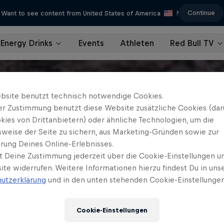
Continue
Want to see content from United States of America
?
Energy Drinks
Events
Athleten
Red Bull TV
bsite benutzt technisch notwendige Cookies.
er Zustimmung benutzt diese Website zusätzliche Cookies (dar
kies von Drittanbietern) oder ähnliche Technologien, um die
sweise der Seite zu sichern, aus Marketing-Gründen sowie zur
rung Deines Online-Erlebnisses.
t Deine Zustimmung jederzeit über die Cookie-Einstellungen un
ite widerrufen. Weitere Informationen hierzu findest Du in uns
utzerklärung
und in den unten stehenden Cookie-Einstellungen
Cookie-Einstellungen