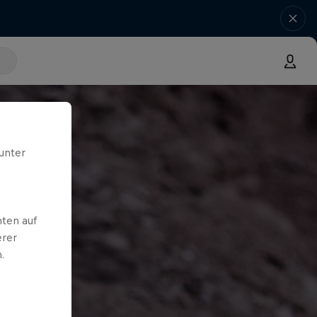
unter
ten auf
erer
.