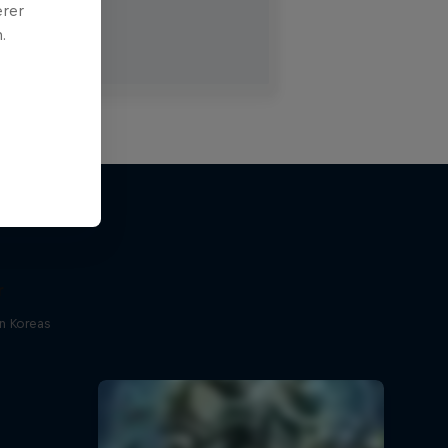
erer
.
r
n Koreas