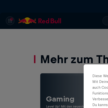
Mehr zum T
Diese We
Mit Dein
auch Coo
Funktion
Gaming
Verbesse
Du kanns
Level Up! Mit den neuesten Games, Revi