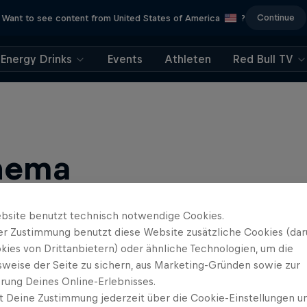
Continue
Want to see content from United States of America
?
Energy Drinks
Events
Athleten
Red Bull TV
hema
bsite benutzt technisch notwendige Cookies.
er Zustimmung benutzt diese Website zusätzliche Cookies (dar
kies von Drittanbietern) oder ähnliche Technologien, um die
sweise der Seite zu sichern, aus Marketing-Gründen sowie zur
rung Deines Online-Erlebnisses.
t Deine Zustimmung jederzeit über die Cookie-Einstellungen un
ews, Filmen und Esport News. Verbessere dein Gaming mit …