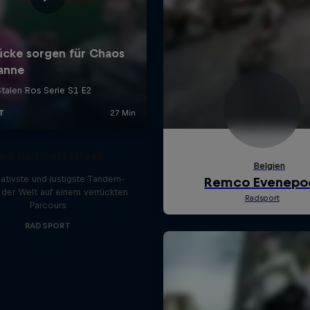
ed Bull Sattelfest
eativste und lustigste Tandem-
der Welt auf einem verrückten
Parcours
RADSPORT