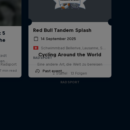
Red Bull Tandem Splash
14 September 2025
Schwimmbad Bellerive, Lausanne, Schweiz
Cycling Around the World
RADSPORT
 Radsport
Eine andere Art, die Welt zu bereisen
Past event
2 Staffel · 13 Folgen
RADSPORT