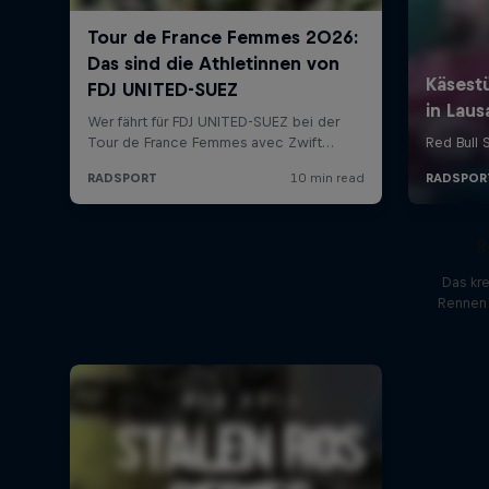
R
Das kr
Rennen 