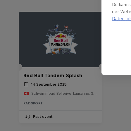
Du kanns
der Webs
Datensch
Red Bull Tandem Splash
14 September 2025
Schwimmbad Bellerive, Lausanne, Schweiz
RADSPORT
Past event