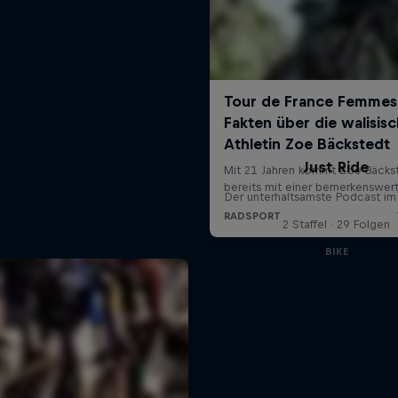
Just Ride
Der unterhaltsamste Podcast im
2 Staffel · 29 Folgen
BIKE