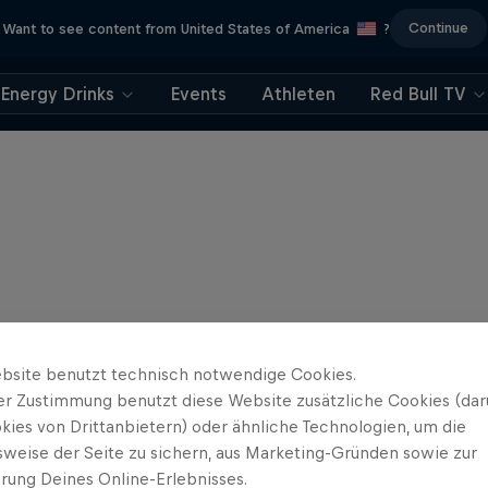
Continue
Want to see content from United States of America
?
Energy Drinks
Events
Athleten
Red Bull TV
bsite benutzt technisch notwendige Cookies.
er Zustimmung benutzt diese Website zusätzliche Cookies (dar
kies von Drittanbietern) oder ähnliche Technologien, um die
sweise der Seite zu sichern, aus Marketing-Gründen sowie zur
rung Deines Online-Erlebnisses.