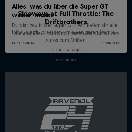
Sideways at Full Throttle: The
Driftbrothers
Joe und Elias Hountondji bauen die ultimativen
Autos zum Driften.
1 Staffel · 4 Folgen
MOTORING