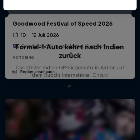
Goodwood Festival of Speed 2026
10 – 12 Juli 2026
Formel-1-Auto kehrt nach Indien
Goodwood House, United Kingdom
zurück
MOTORING
Das 2012er Indien-GP-Siegerauto in Aktion auf
Replay anschauen
dem Buddh International Circuit
F1