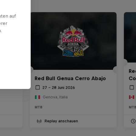
ten auf
erer
.
ro
Red
Red Bull Genua Cerro Abajo
Co
27 – 28 Juni 2026
Genova, Italia
MTB
MT
Replay anschauen