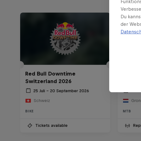
Funktion
Verbesse
Du kanns
der Webs
Datensch
Red Bull Downtime
Switzerland 2026
Red Bul
25 Juli – 20 September 2026
25 Ju
Schweiz
Gron
BIKE
MTB
Tickets available
Rep