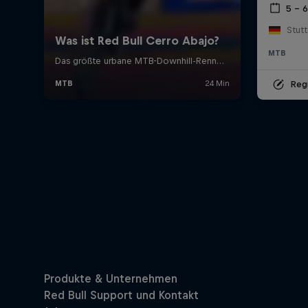
5 – 
Stutt
MTB
Regi