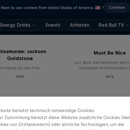
Continue
Want to see content from United States of America
?
Energy Drinks
Events
Athleten
Red Bull TV
Die Jagd nach der
llisekunde: Jackson
Must Be Nice
Goldstone
Loïc Bruni: Das Netzwerk, das F
Im Kampf um den Titel
schnellsten MTB-Rennfahrer 
BIKE
MTB
bsite benutzt technisch notwendige Cookies.
er Zustimmung benutzt diese Website zusätzliche Cookies (dar
kies von Drittanbietern) oder ähnliche Technologien, um die