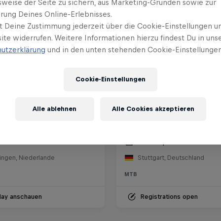
sweise der Seite zu sichern, aus Marketing-Gründen sowie zur
rung Deines Online-Erlebnisses.
t Deine Zustimmung jederzeit über die Cookie-Einstellungen un
ite widerrufen. Weitere Informationen hierzu findest Du in uns
utzerklärung
und in den unten stehenden Cookie-Einstellungen
Cookie-Einstellungen
Alle ablehnen
Alle Cookies akzeptieren
Red Bull Stuttgart Cer
l District Ride
Abajo
li 2026
5 – 6 September 2026
ingen, Niederlande
Stuttgart, Deutschland
MTB
lay anschauen
Registrations open