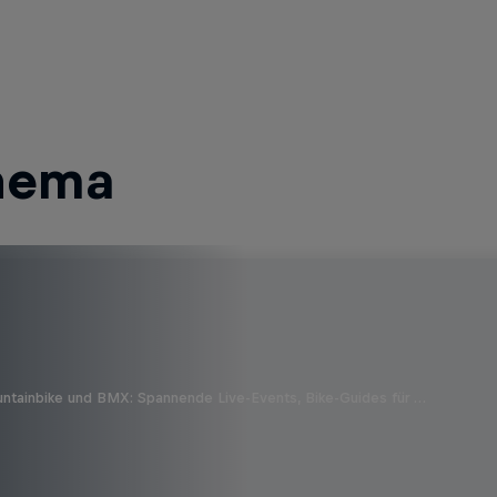
hema
untainbike und BMX: Spannende Live-Events, Bike-Guides für …