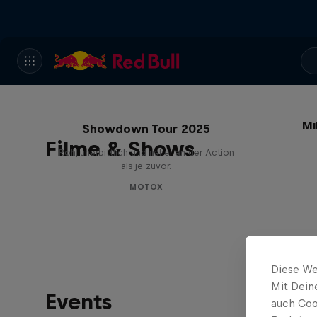
Masters of Dirt – Freestyle
Mi
Showdown Tour 2025
Filme & Shows
Roh, unerbittlich und näher an der Action
als je zuvor.
MOTOX
Diese We
Mit Dein
Events
auch Coo