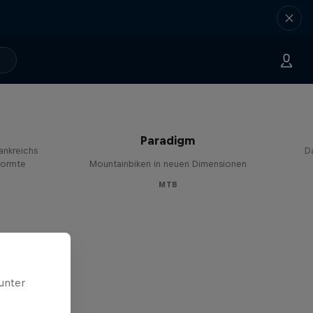
Paradigm
rankreichs
D
formte
Mountainbiken in neuen Dimensionen
MTB
unter