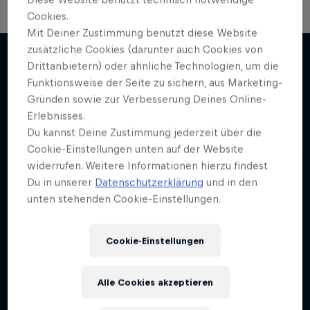
Cookies.
Formel-1-Auto kehrt nach Indien
Mit Deiner Zustimmung benutzt diese Website
zurück
zusätzliche Cookies (darunter auch Cookies von
Drittanbietern) oder ähnliche Technologien, um die
Das 2012er Indien-GP-Siegerauto in Aktion auf
Funktionsweise der Seite zu sichern, aus Marketing-
Mehr davon
dem Buddh International Circuit
Gründen sowie zur Verbesserung Deines Online-
Erlebnisses.
F1
Du kannst Deine Zustimmung jederzeit über die
Cookie-Einstellungen unten auf der Website
widerrufen. Weitere Informationen hierzu findest
Du in unserer
Datenschutzerklärung
und in den
unten stehenden Cookie-Einstellungen.
Cookie-Einstellungen
Alle Cookies akzeptieren