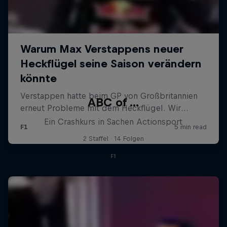
ABC of ...
Ein Crashkurs in Sachen Actionsport
2 Staffel · 14 Folgen
F1