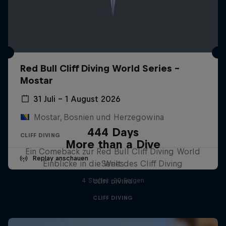
Red Bull Cliff Diving World Series -
Mostar
31 Juli – 1 August 2026
Mostar, Bosnien und Herzegowina
444 Days
CLIFF DIVING
More than a Dive
Ein Comeback zur Red Bull Cliff Diving World
Replay anschauen
Einblicke in die Welt des Cliff Diving
Series
4 Staffel · 20 Folgen
CLIFF DIVING
CLIFF DIVING