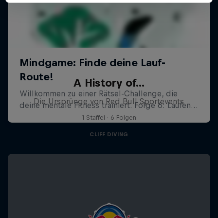
A History of...
Die Ursprünge von Red Bull Sportevents
1 Staffel · 6 Folgen
CLIFF DIVING