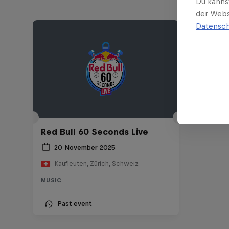
Du kanns
der Webs
Datensch
Red Bull 60 Seconds Live
20 November 2025
Kaufleuten, Zürich, Schweiz
MUSIC
Past event