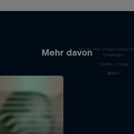
Red Bull Trappe
Die Hip-Hop-Escape-Show mit
Mehr davon
Challenges
1 Staffel · 1 Folge
MUSIC