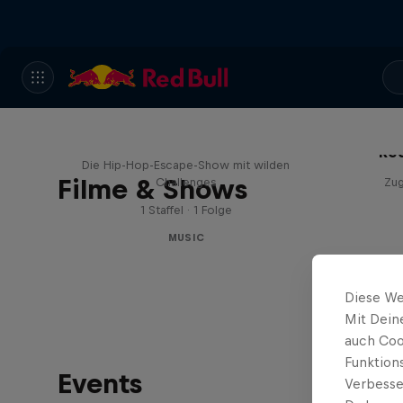
Red Bull Trapped
Red
Die Hip-Hop-Escape-Show mit wilden
Filme & Shows
Challenges
Zu
1 Staffel · 1 Folge
MUSIC
Diese We
Mit Dein
auch Coo
Funktion
Events
Verbesse