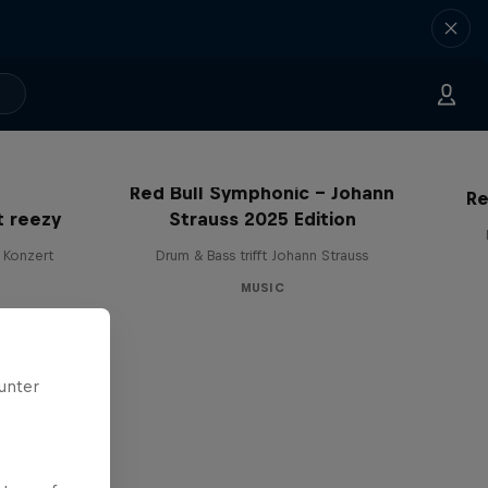
Red Bull Symphonic – Johann
Re
t reezy
Strauss 2025 Edition
 Konzert
Drum & Bass trifft Johann Strauss
MUSIC
unter