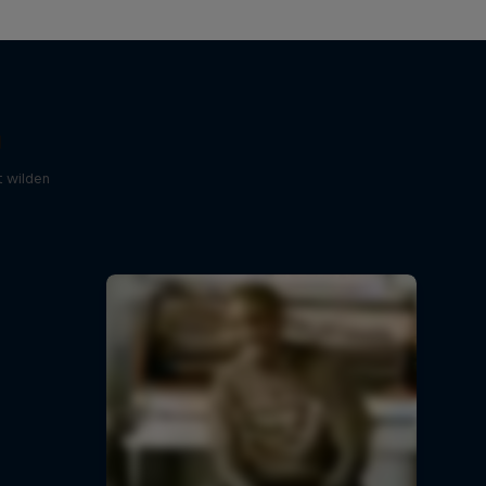
d
 wilden