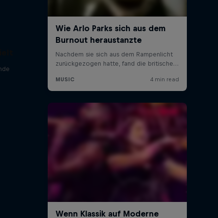
ielt
nde