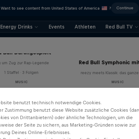
Continue
Want to see content from United States of America
?
Energy Drinks
Events
Athleten
Red Bull TV
 Bull Durchgespielt
Red Bull Symphonic mi
g um Zug zur Rap-Legende
1 Staffel · 3 Folgen
reezy meets Klassik: das ganze
MUSIC
MUSIC
bsite benutzt technisch notwendige Cookies.
er Zustimmung benutzt diese Website zusätzliche Cookies (dar
kies von Drittanbietern) oder ähnliche Technologien, um die
sweise der Seite zu sichern, aus Marketing-Gründen sowie zur
rung Deines Online-Erlebnisses.